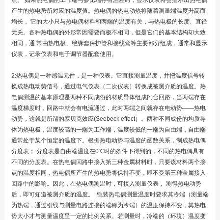
产生的热电势所对应的温度值。热电偶的热电动热将随着测量端温度升高而
增长，
它的大小只与热电偶材料和两端的温度有关，与热电极的长度、直径
无关。各种热电偶的外形常因需要而极不相同，但是它们的基本结构却大致
相同，通
常由热电极、绝缘套保护管和接线盒等主要部分组成，通常和显示
仪表，记录仪表和电子调节器配套使用。
2:热电偶是一种感温元件，是一种仪表。它直接测量温度，并把温度信号转
换成热电动势信号，通过电气仪表（二次仪表）转换成被测介质的温度。热
电偶测温的基本原理是两种不同成份的材质导体组成闭合回路，当两端存在
温度梯度时，回路中就会有电流通过，此时两端之间就存在电动势——热电
动势，这就是所谓的塞贝克效应(Seebeck effect）。两种不同成份的均质导
体为热电极，温度较高的一端为工作端，温度较低的一端为自由端，自由端
通常处于某个恒定的温度下。根据热电动势与温度的函数关系，制成热电偶
分度表； 分度表是自由端温度在0℃时的条件下得到的，不同的热电偶具有
不同的分度表。在热电偶回路中接入第三种金属材料时，只要该材料两个接
点的温度相同，热电偶所产生的热电势将保持不变，即不受第三种金属接入
回路中的影响。因此，在热电偶测温时，可接入测量仪表， 测得热电动势
后，即可知道被测介质的温度。 铠装热电偶测量温度时要求其冷端（测量端
为热端，通过引线与测量电路连接的端称为冷端）的温度保持不变，其热电
势大小才与测量温度呈一定的比例关系。若测量时，冷端的（环境）温度变