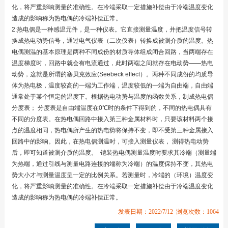
化，将严重影响测量的准确性。在冷端采取一定措施补偿由于冷端温度变化
造成的影响称为热电偶的冷端补偿正常。
2:热电偶是一种感温元件，是一种仪表。它直接测量温度，并把温度信号转
换成热电动势信号，通过电气仪表（二次仪表）转换成被测介质的温度。热
电偶测温的基本原理是两种不同成份的材质导体组成闭合回路，当两端存在
温度梯度时，回路中就会有电流通过，此时两端之间就存在电动势——热电
动势，这就是所谓的塞贝克效应(Seebeck effect）。两种不同成份的均质导
体为热电极，温度较高的一端为工作端，温度较低的一端为自由端，自由端
通常处于某个恒定的温度下。根据热电动势与温度的函数关系，制成热电偶
分度表； 分度表是自由端温度在0℃时的条件下得到的，不同的热电偶具有
不同的分度表。在热电偶回路中接入第三种金属材料时，只要该材料两个接
点的温度相同，热电偶所产生的热电势将保持不变，即不受第三种金属接入
回路中的影响。因此，在热电偶测温时，可接入测量仪表， 测得热电动势
后，即可知道被测介质的温度。 铠装热电偶测量温度时要求其冷端（测量端
为热端，通过引线与测量电路连接的端称为冷端）的温度保持不变，其热电
势大小才与测量温度呈一定的比例关系。若测量时，冷端的（环境）温度变
化，将严重影响测量的准确性。在冷端采取一定措施补偿由于冷端温度变化
造成的影响称为热电偶的冷端补偿正常。
发表日期：2022/7/12 浏览次数：1064