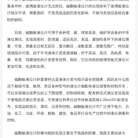
量条件时，玻璃板液位计无法胜任。磁翻板液位计的出现弥补了玻璃板液位
计指示不清、测量易碎、不受高低温剧烈变化影响、不能与其他仪器组合兼
职的缺陷。
目前，磁翻板液位计可用于各种塔、罐、球形容器、锅炉等设备的中等
液位测试。实现高密封、防泄漏，适应高压、高温、腐蚀性条件下的液位测
量，可靠，测量全过程无盲区，显示醒目，读数直观，测量范围广。特别是
现场指示片面。由于不与液体介质直接接触，对于高温、高压、高粘度、有
毒、有害、强腐蚀性的介质更有优势。因此，它比传统的玻璃管板式液位计
更加可靠、先进和实用。
磁翻板液位计的显著特点是液体介质与指示器全部隔离，因此在什么情
况下都很可靠、耐用。而且各种型号的液位计都配有液位报警和控制开关，
可以实现液位或界位的上下限报警、控制或联锁。配有静压式液位变送器或
干簧电阻式液位变送器，可将液位和界位信号转换成双线4-20mADC标准信
号，实现远程指示、测试、记录和控制。磁翻板液位计可广泛用于电力、石
油、化工、冶金、环保、船舶、建筑、食品等行业生产过程中的液位测量和
控制。
磁翻板液位计防爆功能的实现主要在于线路的防爆，线路主要由放大