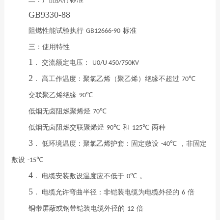
GB9330-88
阻燃性能试验执行
标准
GB12666-90
三：使用特性
1
． 交流额定电压：
U0/U 450/750KV
2
． 高工作温度：聚氯乙烯（聚乙烯）绝缘不超过
70℃
交联聚乙烯绝缘
90℃
低烟无卤阻燃聚烯烃
70℃
低烟无卤阻燃交联聚烯烃
和
两种
90℃
125℃
3
． 低环境温度：聚氯乙烯护套：固定敷设
，非固定
-40℃
敷设
-15℃
4
． 电缆安装敷设温度应不低于
。
0℃
5
． 电缆允许弯曲半径：非铠装电缆为电缆外径的
倍
6
铜带屏蔽或钢带铠装电缆外径的
倍
12