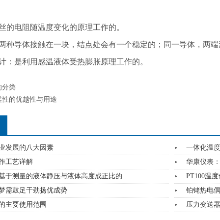
属丝的电阻随温度变化的原理工作的。
：两种导体接触在一块，结点处会有一个稳定的；同一导体，两端
度计：是利用感温液体受热膨胀原理工作的。
的分类
柔性的优越性与用途
业发展的八大因素
一体化温度
作工艺详解
华康仪表
基于测量的液体静压与液体高度成正比的..
PT100
梦需鼓足干劲扬优成势
铂铑热电偶W
的主要使用范围
压力变送