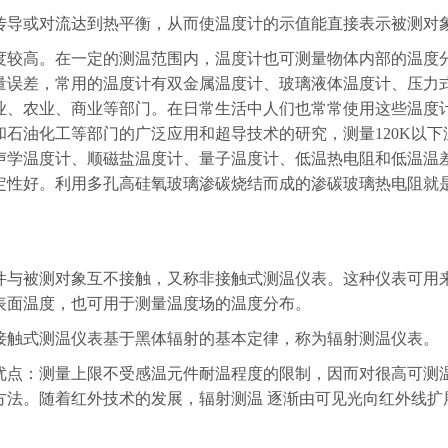
或对流达到热平衡，从而使温度计的示值能直接表示被测对
高。在一定的测温范围内，温度计也可测量物体内部的温度分
量误差，常用的温度计有双金属温度计、玻璃液体温度计、压力
业、农业、商业等部门。在日常生活中人们也常常使用这些温度
和石油化工等部门的广泛应用和超导技术的研究，测量120K以
声学温度计、顺磁盐温度计、量子温度计、低温热电阻和低温温
性好。利用多孔高硅氧玻璃渗碳烧结而成的渗碳玻璃热电阻就是低
被测对象互不接触，又称非接触式测温仪表。这种仪表可用来
表面温度，也可用于测量温度场的温度分布。
式测温仪表基于黑体辐射的基本定律，称为辐射测温仪表。
：测量上限不受感温元件耐温程度的限制，因而对很高可测温度
方法。随着红外技术的发展，辐射测温 逐渐由可见光向红外线扩