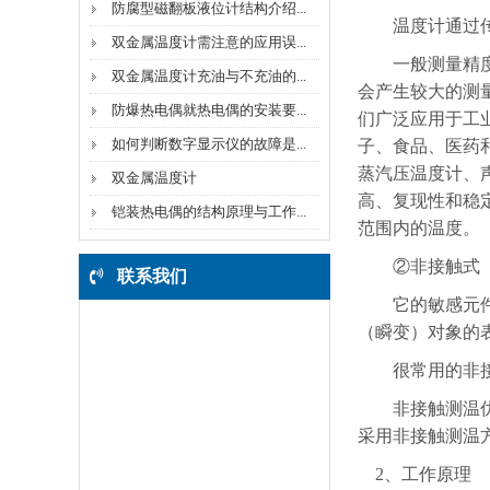
补偿导线
防腐型磁翻板液位计结构介绍...
温度计通过传导
双金属温度计需注意的应用误...
伴热电缆
一般测量精度较
双金属温度计充油与不充油的...
会产生较大的测
管件阀门
防爆热电偶就热电偶的安装要...
们广泛应用于工
如何判断数字显示仪的故障是...
子、食品、医药
无纸记录仪
蒸汽压温度计、
双金属温度计
电线电缆
高、复现性和稳定
铠装热电偶的结构原理与工作...
范围内的温度。
数字显示调节仪
②非接触式
联系我们
智能电力监测仪
它的敏感元件与
名称：天长市华康仪表电缆
（瞬变）对象的
电力电缆
厂
很常用的非接触
联系人：倪经理
其他系列
手 机:13855018138
非接触测温优点
电 话：0550-2401199
采用非接触测温
地 址：安徽省天长市平安路
2、工作原理
89号