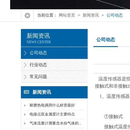
流量计
当前位置：
网站首页
>
新闻资讯
>
公司动态
液位计
新闻资讯
智能显示仪表
公司动态
NEWS CENTER
氧化锆氧量分析仪
公司动态
行业动态
控制电缆
常见问题
计算机电缆
温度传感器
是
接触式和非接触
特种电缆
新闻资讯
1、温度传感器
扁电缆
耐磨热电偶用什么材质最好
电接点双金属度计主要特点
①接触式
硅橡胶电缆
气体流量计测量含水份气体的...
接触式温度传感