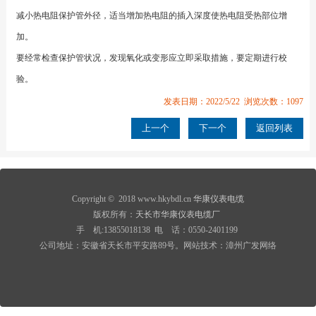
减小
热电阻
保护管外径，适当增加
热电阻
的插入深度使
热电阻
受热部位增
加。
要经常检查保护管状况，发现氧化或变形应立即采取措施，要定期进行校
验。
发表日期：2022/5/22 浏览次数：1097
上一个
下一个
返回列表
Copyright © 2018 www.hkybdl.cn
华康仪表电缆
版权所有：
天长市华康仪表电缆厂
手 机:13855018138 电 话：0550-2401199
公司地址：安徽省天长市平安路89号。网站技术：漳州广发网络