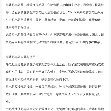
铠装
热电阻
是一种温度传感器，它比装配式
热电阻
直径小，易弯曲，抗震性
好，适宜安装在装配式
热电阻
无法安装的场合，WZPK系列铠装
热电阻
采用
引进
热电阻
测温元件，因此，具有精确、灵敏、热响应时间快、质量稳定、
使用寿命长等优点。
铠装
热电阻
外保护套采有不锈钢，内充满高密度氧化物质绝缘体，因此，铠
装
热电阻
具有很强的抗污染性能和机械强度，适合安装在环境恶劣的场合。
铠装
热电阻
安装与使用:
热电阻
应避免安装在炉旁或距加热体太近之处，应尽量安装在没有震动或震
动很小的地方，同时要便于施工和维护。安装位置应尽可能保持垂直，但在
有流速时则必须倾斜安装。接线盒出孔应向下方。
热电阻
应按规定接线，一般采用三线制。连接导线应采用绝缘（最好是屏
敞）铜线，其截面积应≥1.0平方毫米，导线的阻值应按显示仪表的规定配
准。
由热惰性使
热电阻
变化滞后温度变化，为消除它的引起的误差，应尽可能地